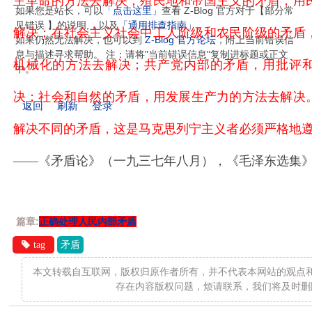
主革命的方法去解决；殖民地和帝国主义的矛盾，用
如果您是站长，可以
「点击这里」
查看 Z-Blog 官方对于【部分常
见错误 】的说明,，以及
「通用排查指南」
。
解决；在社会主义社会中工人阶级和农民阶级的矛盾
如果仍然无法解决，也可以到
Z-Blog 官方论坛
，附上当前错误信
息与描述寻求帮助。 注：请将"当前错误信息"复制进标题或正文
机械化的方法去解决；共产党内部的矛盾，用批评
中。
决；社会和自然的矛盾，用发展生产力的方法去解决
返回
刷新
登录
解决不同的矛盾，这是马克思列宁主义者必须严格地
——《矛盾论》（一九三七年八月），《毛泽东选集
篇章:
正确处理人民内部矛盾
tag
矛盾
本文转载自互联网，版权归原作者所有，并不代表本网站的观点
存在内容版权问题，烦请联系，我们将及时删