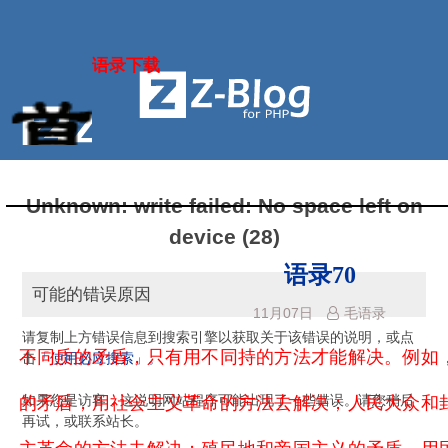
语录下载
Unknown: write failed: No space left on
device (28)
语录70
可能的错误原因
11月07日
毛语录
请复制上方错误信息到搜索引擎以获取关于该错误的说明，或点
不同质的矛盾，只有用不同持的方法才能解决。例如
击
「使用必应搜索」。
如果您是访客，这说明网站程序可能出现了一些错误。请您稍后
的矛盾，用社会主义革命的方法去解决；人民大众和
再试，或联系站长。