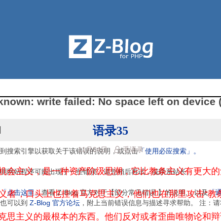
nown: write failed: No space left on device 
语录35
因
11月04日
毛语录
到搜索引擎以获取关于该错误的说明，或点击
「使用必应搜索」。
机会主义，是一种资产阶级思潮，它比教条主义有更大的
明网站程序可能出现了一些错误。请您稍后再试，或联系站长。
「点击这里」
查看 Z-Blog 官方对于【部分常见错误 】的说明,，以及
「
义者，口头上也挂着马克思主义，他们也在那里攻击“教
，也可以到
Z-Blog 官方论坛
，附上当前错误信息与描述寻求帮助。 注：请
克思主义的最根本的东西。他们反对或者歪曲唯物论和辩