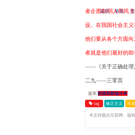
者企图削弱人民民
返回
刷新
登
设。在我国社会主义
他们要从各个方面向
者就是他们最好的助
——《关于正确处理
二九——三零页
篇章:
阶级和阶级斗争
tag
修正主义
马
本文转载自互联网，版