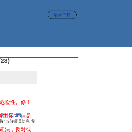
语录下载
(28)
危险性。修正
通用排查指南」
。
条主义”。但是
将"当前错误信息"复
证法，反对或