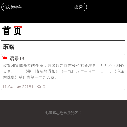
策略
语录13
政策和策略是党的生命，各级领导同志务必充分注意，万万不可粗心
大意。——《关于情况的通报》（一九四八年三月二十日），《毛泽
东选集》第四卷第一二九六页。
11-04
22181
0
毛泽东思想永放光芒！