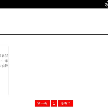
指导我
—中华
次会议
第一页
1
没有了