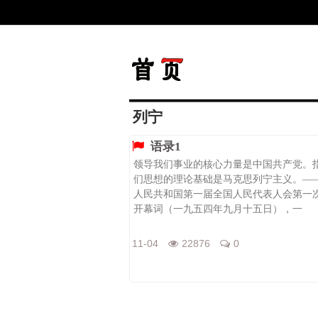
列宁
语录1
领导我们事业的核心力量是中国共产党。
们思想的理论基础是马克思列宁主义。—
人民共和国第一届全国人民代表人会第一
开幕词（一九五四年九月十五日），一
11-04
22876
0