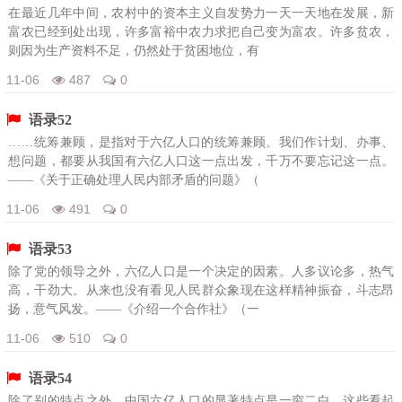
在最近几年中间，农村中的资本主义自发势力一天一天地在发展，新
富农已经到处出现，许多富裕中农力求把自己变为富农。许多贫农，
则因为生产资料不足，仍然处于贫困地位，有
11-06
487
0
语录52
……统筹兼顾，是指对于六亿人口的统筹兼顾。我们作计划、办事、
想问题，都要从我国有六亿人口这一点出发，千万不要忘记这一点。
——《关于正确处理人民内部矛盾的问题》（
11-06
491
0
语录53
除了党的领导之外，六亿人口是一个决定的因素。人多议论多，热气
高，干劲大。从来也没有看见人民群众象现在这样精神振奋，斗志昂
扬，意气风发。——《介绍一个合作社》（一
11-06
510
0
语录54
除了别的特点之外，中国六亿人口的显著特点是一穷二白。这些看起